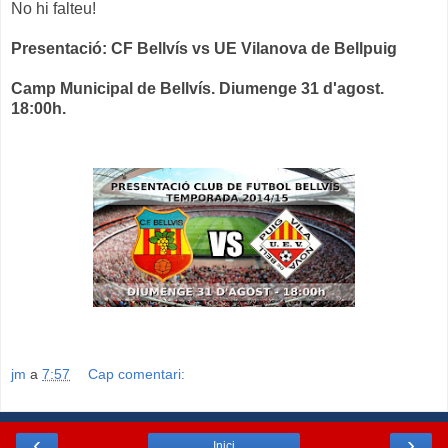
No hi falteu!
Presentació: CF Bellvís vs UE Vilanova de Bellpuig
Camp Municipal de Bellvís. Diumenge 31 d'agost.
18:00h.
jm
a
7:57
Cap comentari:
‹
›
Inici